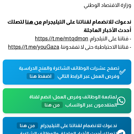
وزارة الاقتصاد الوطني
ندعوك للانضمام لقناتنا على التيليجرام
من هنا
لتصلك
أحدث الأخبار العاجلة
.
- قناتنا على التيلجرام:
https://t.me/mtqdmon
- قناتنا الاحتياطية حتى لا تفقدوننا:
https://t.me/youGaza
تصفح عشرات الوظائف الشاغرة والمنح الدراسية
✅
وفرص العمل عبر الرابط التالي:
اضغط هنا
لمتابعة الوظائف وفرص العمل؛ انضم لقناة
المتقدمون عبر الواتساب
من هنا
ندعوك للانضمام لقناتنا على التيليجرام
من هنا
لتصلك أحدث الأخبار العاجلة، والوظائف الشاغرة،