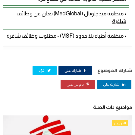
منظمة ميدجلوبال (MedGlobal) تعلن عن وظائف
شاغرة
منظمة أطباء بلا حدود (MSF) - مطلوب وظائف شاغرة
شارك الموضوع
شارك على
غرّد
شارك على
دبوس على
مواضيع ذات الصلة
الخريجين