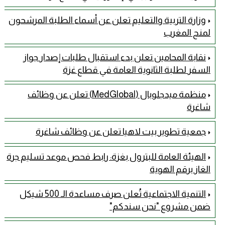
وزارة التربية والتعليم تعلن عن أسماء الطلبة المرشحون
لمنح المغرب
نقابة المحامين تعلن بدء استقبال طلبات إصدار جواز
السفر لطلبة الثانوية العامة في قطاع غزة
منظمة ميدجلوبال (MedGlobal) تعلن عن وظائف
شاغرة
جمعية تطوير بيت لاهيا تعلن عن وظائف شاغرة
الهيئة العامة للبترول بغزة: رابط فحص موعد تسليم جرة
الغاز برقم الهوية
التنمية الاجتماعية تُعلن صرف مساعدة الـ 500 شيكل
ضمن مشروع "نحن سندكم"