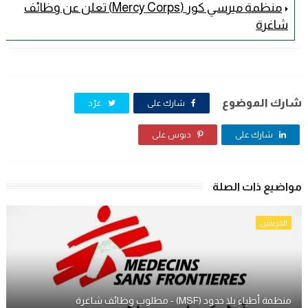
منظمة ميرسي كور (Mercy Corps) تعلن عن وظائف
شاغرة
شارك الموضوع
شارك على
غرّد
شارك على
دبوس على
مواضيع ذات الصلة
الخريجين
منظمة أطباء بلا حدود (MSF) - مطلوب وظائف شاغرة