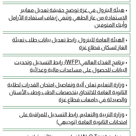
هيئة البترول في غزة توضح حقيقة تعديل معايير
الاستفادة من غاز الطهي وتنفي إيقاف استفادة الأرامل
وأبناء المتوفين
الهيئة العامة للبترول: رابط تعديل بيانات طلب تعبئة
الغاز لسكان قطاع غزة
برنامج الغذاء العالمي(WFP): رابط التسجيل وتحديث
البيانات للحصول على مساعدات مالية وغذائية
وزارة التعليم تعلن آلية وتفاصيل امتحان القدرات لطلبة
الثانوية العامة للالتحاق بتخصصات الطب وطب الأسنان
والصيدلة في جامعات قطاع غزة
وزارة التربية والتعليم: رابط التسجيل للمراقبة على
امتحانات الثانوية العامة (توجيهي)