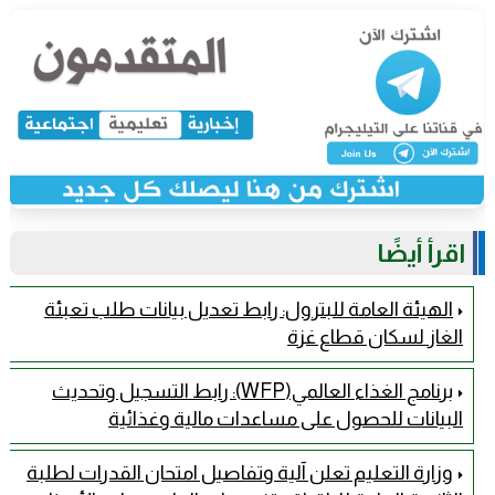
اقرأ أيضًا
الهيئة العامة للبترول: رابط تعديل بيانات طلب تعبئة
الغاز لسكان قطاع غزة
برنامج الغذاء العالمي(WFP): رابط التسجيل وتحديث
البيانات للحصول على مساعدات مالية وغذائية
وزارة التعليم تعلن آلية وتفاصيل امتحان القدرات لطلبة