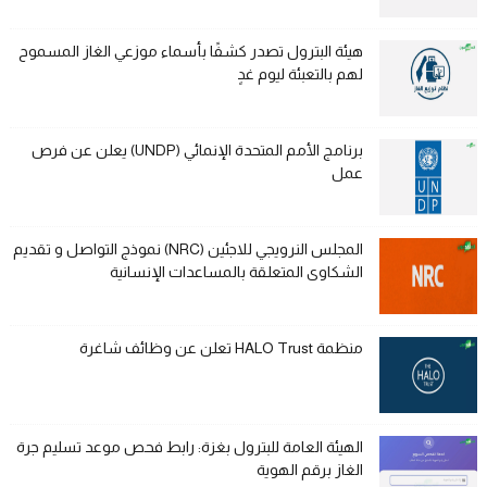
هيئة البترول تصدر كشفًا بأسماء موزعي الغاز المسموح
لهم بالتعبئة ليوم غدٍ
برنامج الأمم المتحدة الإنمائي (UNDP) يعلن عن فرص
عمل
المجلس النرويجي للاجئين (NRC) نموذج التواصل و تقديم
الشكاوى المتعلقة بالمساعدات الإنسانية
منظمة HALO Trust تعلن عن وظائف شاغرة
الهيئة العامة للبترول بغزة: رابط فحص موعد تسليم جرة
الغاز برقم الهوية