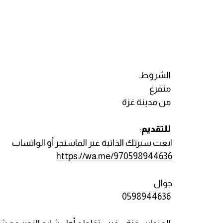
الشروط:
متفرغ
من مدينة غزة
للتقديم
:
ابعت سيرتك الذاتية عبر الماسنجر أو الواتساب
https://wa.me/970598944636
جوال
0598944636