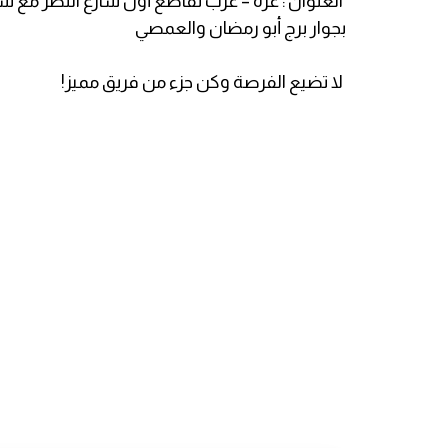
العنوان : غزة – غرب تقاطع أول شارع النصر مع شار
بجوار برج أبو رمضان والعمصي
لا تضيع الفرصة وكن جزء من فريق مميز!