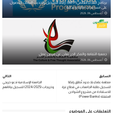
برنامج الغذاء العالمي(WFP): رابط التسجيل وتحديث البيانات للحصول
على مساعدات مالية وغذائية
أغسطس 06, 2026
الأخبار
جمعية الثقافة والفكر الحر تعلن عن فرص عمل
أغسطس 06, 2026
السابق
التالي
منظمة علماء بلا حدود تُطلق رابطًا
الجامعة الإسلامية تدعو خريجي
لتسجيل طلبة الجامعات في قطاع غزة
وخريجات (2024/2025) لتسجيل بياناتهم
للاستفادة من مشروع الشواحن
المتنقلة (Power Banks)
التعليقات على الموضوع