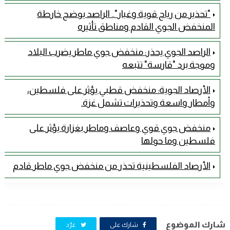
"تحذير من رياح قوية وغبار".. الراصد يوضح خارطة
المنخفض الجوي القادم ومناطق تأثيره
الراصد الجوي يحذر: منخفض جوي ماطر يضرب البلاد
وموجة برد "قارسة" تتبعه
الأرصاد الجوية: منخفض قطبي يؤثر على فلسطين،
وأمطار واسعة وتحذيرات تشمل غزة.
منخفض جوي قوي وعاصف وماطر بغزارة يؤثر على
فلسطين وما حولها
الأرصاد الفلسطينية تحذر من منخفض جوي ماطر قادم
شارك الموضوع
شارك على
غرّد