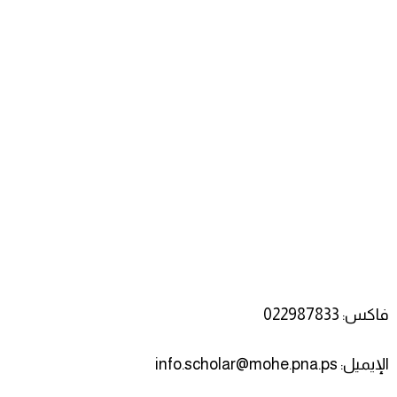
فاكس: 022987833
الإيميل: info.scholar@mohe.pna.ps