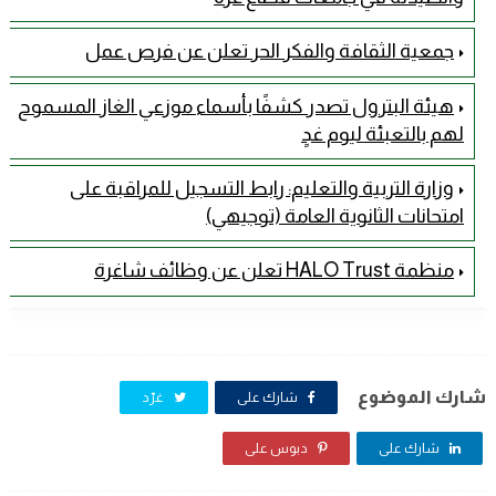
جمعية الثقافة والفكر الحر تعلن عن فرص عمل
هيئة البترول تصدر كشفًا بأسماء موزعي الغاز المسموح
لهم بالتعبئة ليوم غدٍ
وزارة التربية والتعليم: رابط التسجيل للمراقبة على
امتحانات الثانوية العامة (توجيهي)
منظمة HALO Trust تعلن عن وظائف شاغرة
شارك الموضوع
شارك على
غرّد
شارك على
دبوس على