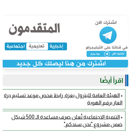
اقرأ أيضًا
الهيئة العامة للبترول بغزة: رابط فحص موعد تسليم جرة
الغاز برقم الهوية
التنمية الاجتماعية تُعلن صرف مساعدة الـ 500 شيكل
ضمن مشروع "نحن سندكم"