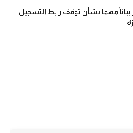
ذاء العالمي (WFP) يصدر بياناً مهماً بشأن توقف رابط التسجيل
ة