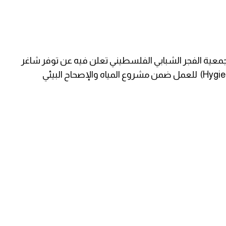
ية الفجر الشبابي الفلسطيني تعلن فيه عن توفر شاغر
وظيفي بمسمى مثقف/ة صحي/ة (Hygiene Promoter) للعمل ضمن مشروع المياه والإصحاح البيئي