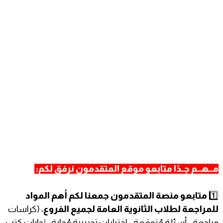
مـــهـــم جــدًا متابعو موقع المتقدمون نرفق لكم:
1️⃣
متابعو منصة المتقدمون جمعنا لكم أهم المواد
للمراجعة لطلاب الثانوية العامة لجميع الفروع
، (كراسات
مراجعة - أسئلة مُتوقعة - اختبارات تجريبية مُجابة - إجابات كتب