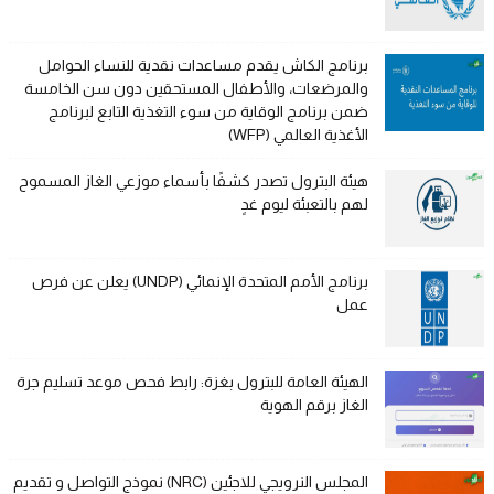
برنامج الكاش يقدم مساعدات نقدية للنساء الحوامل
والمرضعات، والأطفال المستحقين دون سن الخامسة
ضمن برنامج الوقاية من سوء التغذية التابع لبرنامج
الأغذية العالمي (WFP)
هيئة البترول تصدر كشفًا بأسماء موزعي الغاز المسموح
لهم بالتعبئة ليوم غدٍ
برنامج الأمم المتحدة الإنمائي (UNDP) يعلن عن فرص
عمل
الهيئة العامة للبترول بغزة: رابط فحص موعد تسليم جرة
الغاز برقم الهوية
المجلس النرويجي للاجئين (NRC) نموذج التواصل و تقديم