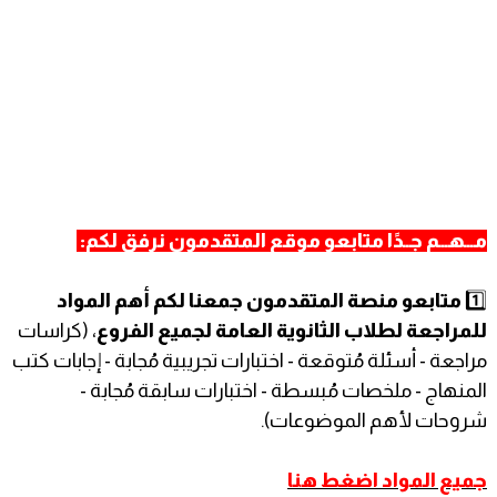
مـــهـــم جــدًا متابعو موقع المتقدمون نرفق لكم:
1️⃣
متابعو منصة المتقدمون جمعنا لكم أهم المواد
للمراجعة لطلاب الثانوية العامة لجميع الفروع
، (كراسات
مراجعة - أسئلة مُتوقعة - اختبارات تجريبية مُجابة - إجابات كتب
المنهاج - ملخصات مُبسطة - اختبارات سابقة مُجابة -
شروحات لأهم الموضوعات).
جميع المواد اضغط هنا