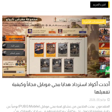
اقرء المزيد
المستجدات الأخيرة
أحدث أكواد استرداد هدايا ببجي موبايل مجاناً وكيفية
تفعيلها
يوليو 08, 2026
المتقدمون ​يبحث الملايين من عشاق لعبة ببجي موبايل (PUBG Mobile) يومياً عن
طرق موثوقة للحصول على مكافآت مجانية تميزهم في ساحات المعارك. وتُ...