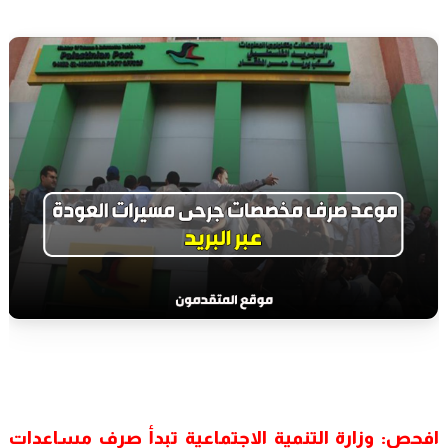
افحص: وزارة التنمية الاجتماعية تبدأ صرف مساعدات