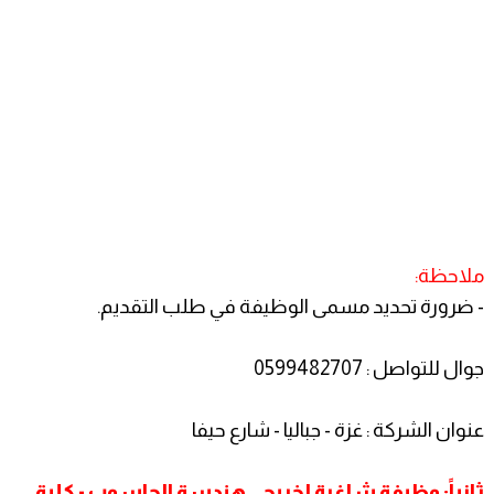
ملاحظة:
- ضرورة تحديد مسمى الوظيفة في طلب التقديم.
جوال للتواصل : 0599482707
عنوان الشركة : غزة - جباليا - شارع حيفا
ثانياً: وظيفة شاغرة لخريجي هندسة الحاسوب - كلية