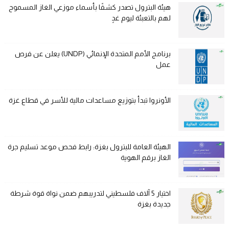
هيئة البترول تصدر كشفًا بأسماء موزعي الغاز المسموح
لهم بالتعبئة ليوم غدٍ
برنامج الأمم المتحدة الإنمائي (UNDP) يعلن عن فرص
عمل
الأونروا تبدأ بتوزيع مساعدات مالية للأسر في قطاع غزة
الهيئة العامة للبترول بغزة: رابط فحص موعد تسليم جرة
الغاز برقم الهوية
اختيار 5 آلاف فلسطيني لتدريبهم ضمن نواة قوة شرطة
جديدة بغزة