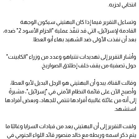
انتخابي لحزبه.
وتساءل التقرير فيما إذا كان البهتيني سيكون الوجهة
القادمة لإسرائيل، التي قد تنفّذ عملية "الحزام الأسود 2" ضده،
بعد أن نفذت الأولى ضد الشهيد بهاء أبو العطا.
وأشار التقرير إلى تهديدات نتنياهو وعدد من وزراء "الكابينت"
حول تصفية من يقف خلف إطلاق الصواريخ.
وقالت القناة، يبدو أن البهتيني هو الرجل البديل لأبو العطا،
وأصبح الآن على قائمة النظام الأمني في "إسرائيل"، مشيرةً
إلى أنه من عائلة غالبية أفرادها تنتمي للجهاد، وبعض أفرادها
استشهد.
ولفت التقرير إلى أن البهتيني يعد من قيادات السرايا وغالبًا ما
يتم ذكر اسمه وربطه مع خالد منصور قائد اللواء الجنوبي في