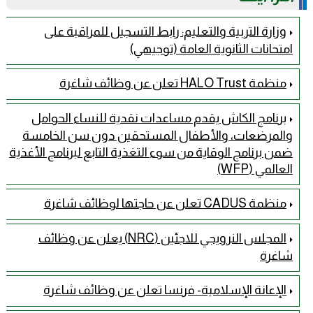
وزارة التربية والتعليم: رابط التسجيل للمراقبة على
امتحانات الثانوية العامة (توجيهي)
منظمة HALO Trust تعلن عن وظائف شاغرة
برنامج الكاش يقدم مساعدات نقدية للنساء الحوامل
والمرضعات، والأطفال المستحقين دون سن الخامسة
ضمن برنامج الوقاية من سوء التغذية التابع لبرنامج الأغذية
العالمي (WFP)
منظمة CADUS تعلن عن حاجتها لوظائف شاغرة
المجلس النرويجي للاجئين (NRC) يعلن عن وظائف
شاغرة
الإعانة الإسلامية- فرنسا تعلن عن وظائف شاغرة