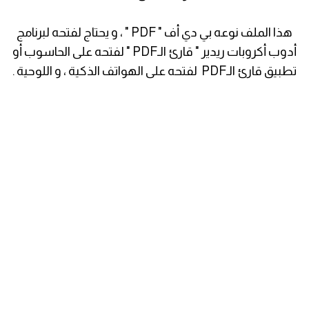
هذا الملف نوعه بي دي أف " PDF " ، و يحتاج لفتحه لبرنامج
أدوب أكروبات ريدير " قارئ الـPDF " لفتحه على الحاسوب أو
تطبيق قارئ الـPDF لفتحه على الهواتف الذكية ، و اللوحية .