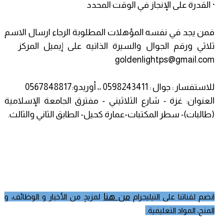
· القدرة على الإنجاز في الوقت المحدد
فمن يجد في نفسه المؤهلات المطلوبة الرجاء ارسال الاسم
ثلاثي ورقم الجوال والسيرة الذاتيه على إيميل المركز
goldenlightps@gmail.com
للاستفسار : جوال : 0598243411 ،، أوريدو:0567848817
العنوان: غزة - شارع الثلاثيني - مفترق الجامعة الإسلامية
(طالبات)- سطر المكتبات-عمارة كحيل- الطابق الثاني والثالث.
من هنا
انضم لقناتنا على التيليجرام
لمزيدٍ من
الأخبار و
الوظائف، و
المنح، المواد التعليمية.