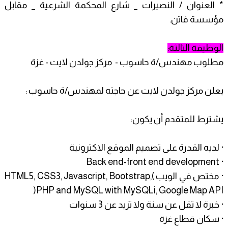
* العنوان / النصيرات _ شارع المحكمة الشرعية _ مقابل
مؤسسة فاتن.
الوظيفة الثالثة:
مطلوب مهندس/ة حاسوب - مركز جولدن لايت - غزة
يعلن مركز جولدن لايت عن حاجته لمهندس/ة حاسوب :
يشترط للمتقدم أن يكون:
· لديه القدرة على تصميم الموقع الاكترونية
· Back end-front end development
· مختص في الويب )HTML5, CSS3, Javascript, Bootstrap,
PHP and MySQL with MySQLi, Google Map API(
· خبرة لا تقل عن سنة ولا تزيد عن 3 سنوات
· سكان قطاع غزة