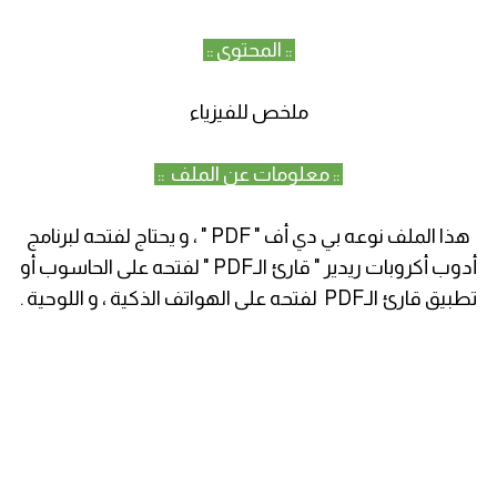
:: المحتوى ::
ملخص للفيزياء
:: معلومات عن الملف ::
هذا الملف نوعه بي دي أف " PDF " ، و يحتاج لفتحه لبرنامج
أدوب أكروبات ريدير " قارئ الـPDF " لفتحه على الحاسوب أو
تطبيق قارئ الـPDF لفتحه على الهواتف الذكية ، و اللوحية .