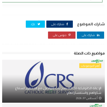
شارك الموضوع
شارك على
غرّد
شارك على
دبوس على
مواضيع ذات الصلة
أهم الموضوعات
الإغاثة الكاثوليكية (CRS) تفتح باب للتواصل مع الجمهور لسماع
شكواهم واستفساراتهم.
أغسطس 07, 2026