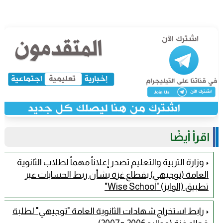
اقرأ أيضًا
وزارة التربية والتعليم تصدر إعلاناً مهماً لطلاب الثانوية
العامة (توجيهي) بقطاع غزة بشأن ربط الحسابات عبر
تطبيق (الوايز) "Wise School"
رابط استخراج شهادات الثانوية العامة "توجيهي" لطلبة