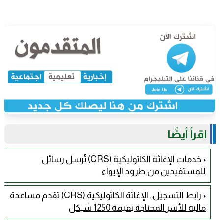
اقرأ أيضًا
خدمات الإغاثة الكاثوليكية (CRS) تُرسل رسائل
للمستفيدين من طرود الإيواء
رابط التسجيل.. الإغاثة الكاثوليكية (CRS) تقدم مساعدة
مالية للأسر المحتاجة بقيمة 1250 شيكل