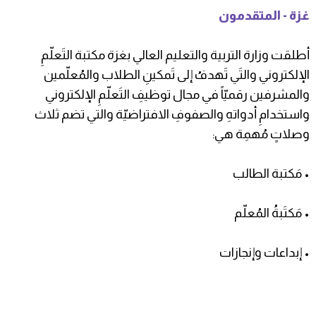
غزة - المتقدمون
أطلقت وزارة التربية والتعليم العالي بغزة مكتبة التَعلّمِ
الإلكتروني والتَي تَهدفُ إلى تَمكينِ الطلاب والمُعلّمين
والمشرفين رقميّاً في مجال توظيفِ التَعلّمِ الإلكتروني
واستخدامِ أدواتهِ والصفوفِ الافتراضيّة والتي تضم ثلاث
وصلاتٍ مُهمِة هي:
• مَكتبة الطالب
• مَكتَبةُ المُعلّم
• إبداعات وإنجازات