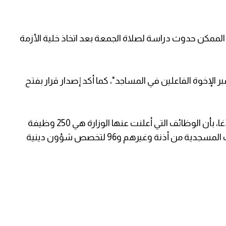
 فمن الممكن حدوث دراسة لصلاة الجمعة بعد اتخاذ خلية الأزمة
بر الإخوة الفاعلين في المساجد"، كما أكد إصدار قرار بفتح
وبشأن الوظائف التي أعلنتها الوزارة مؤخرًا، أفاد الأغا، بأن الوظائف التي أعلنت عنها الوزارة هي 250 وظيفة
جديدة، 20 منها للوظائف التخصصية، و96 للخدمات المسجدية من أذنة وغيرهم و96 لتخصص شؤون دينية