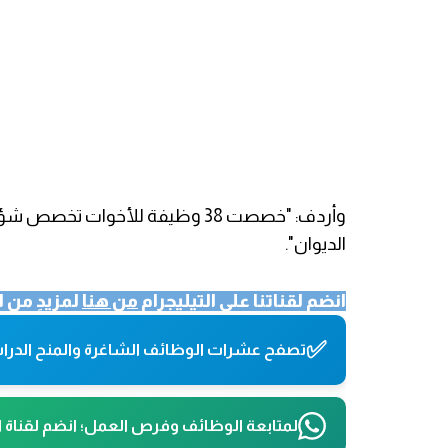
وأردف: "خصصت 38 وظيفة للأخوات ت
الديوان".
انضم لقناتنا على التيليجرام
من هنا
لمزيدٍ من ا
✅
تصفح عشرات الوظائف الشاغرة والمنح الدراس
لمتابعة الوظائف وفرص العمل؛ انضم لقناة 