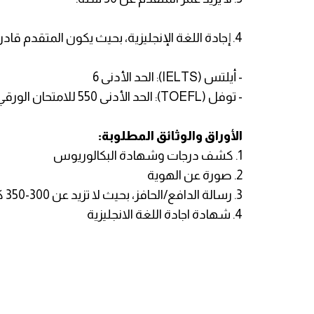
4. إجادة اللغة الإنجليزية، بحيث يكون المتقدم قادراً على ارفاق أحد شهادات اجادة اللغة الإنجليزية التالية:
- أيلتس (IELTS): الحد الأدنى 6
- توفل (TOEFL): الحد الأدنى 550 للامتحان الورقي، 213 للامتحان المحوسب، أو 80 للامتحان عبر الانترنت.
الأوراق والوثائق المطلوبة:
1. كشف درجات وشهادة البكالوريوس
2. صورة عن الهوية
3. رسالة الدافع/الحافز، بحيث لا تزيد عن 300-350 كلمة
4. شهادة اجادة اللغة الانجليزية