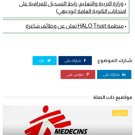
وزارة التربية والتعليم: رابط التسجيل للمراقبة على
امتحانات الثانوية العامة (توجيهي)
منظمة HALO Trust تعلن عن وظائف شاغرة
شارك الموضوع
شارك على
غرّد
شارك على
دبوس على
مواضيع ذات الصلة
الخريجين