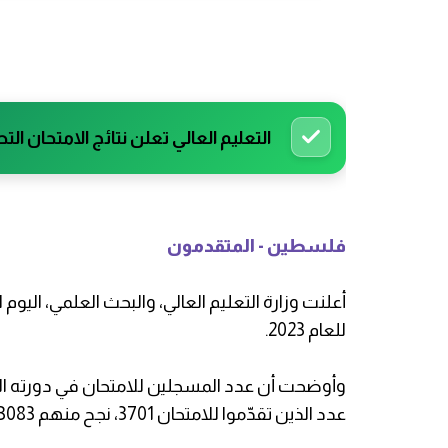
التعليم العالي تعلن نتائج الامتحان التط
فلسطين - المتقدمون
أعلنت وزارة التعليم العالي، والبحث العلمي، اليوم 
للعام 2023.
عدد الذين تقدّموا للامتحان 3701، نجح منهم 3083، بحيث بلغت نسبة النجاح العامة 83.3%.