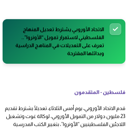
الاتحاد الأوروبي يشترط تعديل المنهاج
الفلسطيني لاستمرار تمويل “الأونروا”..
تعرف على التعديلات في المناهج الدراسية
وبدائلها المقترحة
فلسطين - المتقدمون
قدم الاتحاد الأوروبي، يوم أمس الثلاثاء، تعديلًا يشترط تقديم
23 مليون دولار من التمويل الأوروبي، لوكالة غوث وتشغيل
اللاجئين الفلسطينيين “الأونروا”، بتغيير الكتب المدرسية