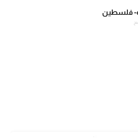
ة- فلسطين
نح