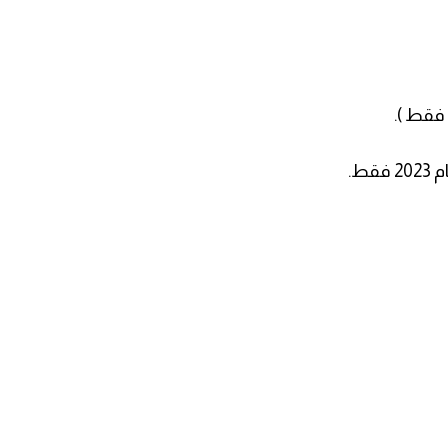
 فقط ).
ط.