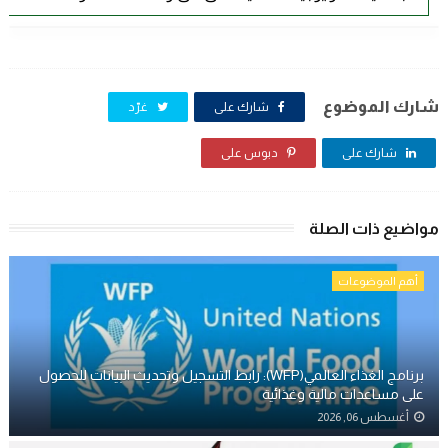
شارك الموضوع
شارك على
غرّد
شارك على
دبوس على
مواضيع ذات الصلة
أهم الموضوعات
برنامج الغذاء العالمي(WFP): رابط التسجيل وتحديث البيانات للحصول
على مساعدات مالية وغذائية
أغسطس 06, 2026