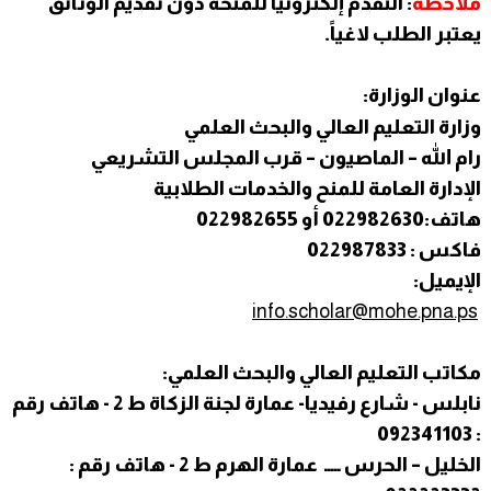
ملاحظة
: التقدم إلكترونيا للمنحة دون تقديم الوثائق
يعتبر الطلب لاغياً.
عنوان الوزارة:
وزارة التعليم العالي والبحث العلمي
رام الله – الماصيون – قرب المجلس التشريعي
الإدارة العامة للمنح والخدمات الطلابية
هاتف:022982630 أو 022982655
فاكس : 022987833
الإيميل:
info.scholar@mohe.pna.ps
مكاتب التعليم العالي والبحث العلمي:
نابلس - شارع رفيديا- عمارة لجنة الزكاة ط 2 - هاتف رقم
: 092341103
الخليل – الحرس ـــــ عمارة الهرم ط 2 - هاتف رقم :