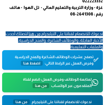
022223332
غزة - وزارة التربية والتعليم العالي - تل الهوا - هاتف
رقم : 2641308-08
ندعوك للانضمام لقناتنا على التيليجرام
من هنا
لتصلك أحدث
الأخبار العاجلة، والوظائف الشاغرة، والمنح الدراسية،
والملفات التعليمية
.
تصفح عشرات الوظائف الشاغرة والمنح الدراسية
✅
وفرص العمل عبر الرابط التالي:
اضغط هنا
لمتابعة الوظائف وفرص العمل؛ انضم لقناة
المتقدمون عبر الواتساب
من هنا
ندعوك للانضمام لقناتنا على التيليجرام
من هنا