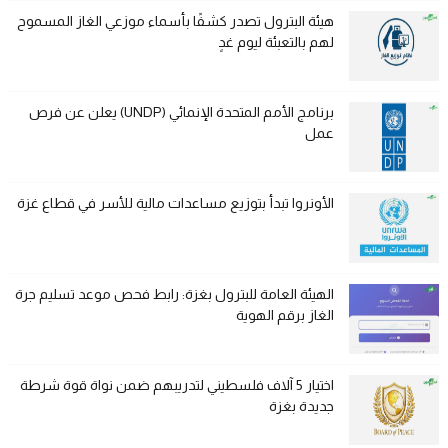
هيئة البترول تصدر كشفًا بأسماء موزعي الغاز المسموح
لهم بالتعبئة ليوم غدٍ
برنامج الأمم المتحدة الإنمائي (UNDP) يعلن عن فرص
عمل
الأونروا تبدأ بتوزيع مساعدات مالية للأسر في قطاع غزة
الهيئة العامة للبترول بغزة: رابط فحص موعد تسليم جرة
الغاز برقم الهوية
اختيار 5 آلاف فلسطيني لتدريبهم ضمن نواة قوة شرطة
جديدة بغزة