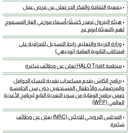
جمعية الثقافة والفكر الحر تعلن عن فرص عمل
هيئة البترول تصدر كشفًا بأسماء موزعي الغاز المسموح
لهم بالتعبئة ليوم غدٍ
وزارة التربية والتعليم: رابط التسجيل للمراقبة على
امتحانات الثانوية العامة (توجيهي)
منظمة HALO Trust تعلن عن وظائف شاغرة
برنامج الكاش يقدم مساعدات نقدية للنساء الحوامل
والمرضعات، والأطفال المستحقين دون سن الخامسة
ضمن برنامج الوقاية من سوء التغذية التابع لبرنامج الأغذية
العالمي (WFP)
المجلس النرويجي للاجئين (NRC) يعلن عن وظائف
شاغرة