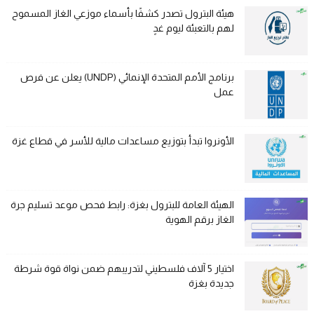
هيئة البترول تصدر كشفًا بأسماء موزعي الغاز المسموح
لهم بالتعبئة ليوم غدٍ
برنامج الأمم المتحدة الإنمائي (UNDP) يعلن عن فرص
عمل
الأونروا تبدأ بتوزيع مساعدات مالية للأسر في قطاع غزة
الهيئة العامة للبترول بغزة: رابط فحص موعد تسليم جرة
الغاز برقم الهوية
اختيار 5 آلاف فلسطيني لتدريبهم ضمن نواة قوة شرطة
جديدة بغزة