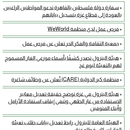
سفارة دولة فلسطين بالقاهرة تدعو المواطنين الراغبين
بالعودة إلى قطاع غزة بتسجيل بياناتهم
فرص عمل لدى منظمة WeWorld
جمعية الثقافة والفكر الحر تعلن عن فرص عمل
هيئة البترول تصدر كشفًا بأسماء موزعي الغاز المسموح
لهم بالتعبئة ليوم غدٍ
منظمة كير الدولية (CARE) تُعلن عن وظائف شاغرة
هيئة البترول في غزة توضح حقيقة تعديل معايير
الاستفادة من غاز الطهي وتنفي إيقاف استفادة الأرامل
وأبناء المتوفين
الهيئة العامة للبترول: رابط تعديل بيانات طلب تعبئة
الغاز لسكان قطاع غزة