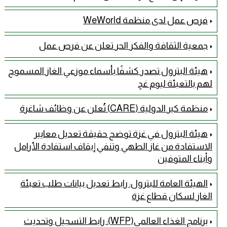
فرص عمل لدى منظمة WeWorld
جمعية الثقافة والفكر الحر تعلن عن فرص عمل
هيئة البترول تصدر كشفًا بأسماء موزعي الغاز المسموح
لهم بالتعبئة ليوم غدٍ
منظمة كير الدولية (CARE) تُعلن عن وظائف شاغرة
هيئة البترول في غزة توضح حقيقة تعديل معايير
الاستفادة من غاز الطهي وتنفي إيقاف استفادة الأرامل
وأبناء المتوفين
الهيئة العامة للبترول: رابط تعديل بيانات طلب تعبئة
الغاز لسكان قطاع غزة
برنامج الغذاء العالمي(WFP): رابط التسجيل وتحديث