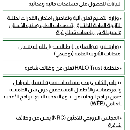
البيانات للحصول على مساعدات مالية وغذائية
وزارة التعليم تعلن آلية وتفاصيل امتحان القدرات لطلبة
الثانوية العامة للالتحاق بتخصصات الطب وطب الأسنان
والصيدلة في جامعات قطاع غزة
وزارة التربية والتعليم: رابط التسجيل للمراقبة على
امتحانات الثانوية العامة (توجيهي)
منظمة HALO Trust تعلن عن وظائف شاغرة
برنامج الكاش يقدم مساعدات نقدية للنساء الحوامل
والمرضعات، والأطفال المستحقين دون سن الخامسة
ضمن برنامج الوقاية من سوء التغذية التابع لبرنامج الأغذية
العالمي (WFP)
المجلس النرويجي للاجئين (NRC) يعلن عن وظائف
شاغرة