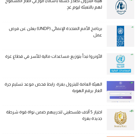
هيئة البترول تصدر كشفًا بأسماء موزعي الغاز المسموح
لهم بالتعبئة ليوم غدٍ
برنامج الأمم المتحدة الإنمائي (UNDP) يعلن عن فرص
عمل
الأونروا تبدأ بتوزيع مساعدات مالية للأسر في قطاع غزة
الهيئة العامة للبترول بغزة: رابط فحص موعد تسليم جرة
الغاز برقم الهوية
اختيار 5 آلاف فلسطيني لتدريبهم ضمن نواة قوة شرطة
جديدة بغزة