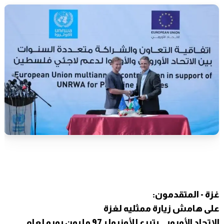
غزة - المتقدمون:
على هامش زيارة ممثليه لغزة
الاتحاد الأوروبي يتبرع للأونروا بـ97 مليون يورو لعام