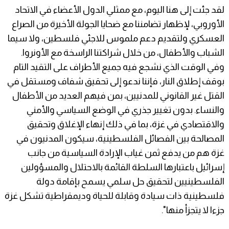
لقد جئت إلى هنا اليوم، مع ممثلي الدول الأعضاء في الاتحاد
الأوروبي، لإظهار تضامننا مع ضحايا الجولة الأخيرة من الصراع
العسكري ولتقديم دعم ملموس للاجئي فلسطين، ولا سيما
الشباب والأطفال، من خلال شراكتنا الراسخة مع الأونروا.
وفي الوقت الذي نشجع فيه جميع الأطراف على التقيد التام
بوقف إطلاق النار، فإننا ندعو إلى تحقيق شفاف ومستقل في
القتل غير القانوني للمدنيين، بمن فيهم العديد من الأطفال
والنساء. بدون تغيير جذري في الوضع السياسي والأمني ​​
والاقتصادي في غزة، بما في ذلك إنهاء الإغلاق وتحقيق
المصالحة بين الفصائل الفلسطينية، سيكون المدنيون في
غزة هم من يدفع ثمن غياب الإرادة السياسية من جانب
إسرائيل باعتبارها السلطة القائمة بالاحتلال والمسؤولين
الفلسطينيين لتحقيق حل سلمي يسمح بإقامة دولة
فلسطينية ذات سيادة وقابلة للحياة وديمقراطية تشكل غزة
جزءا لا يتجزأ منها".