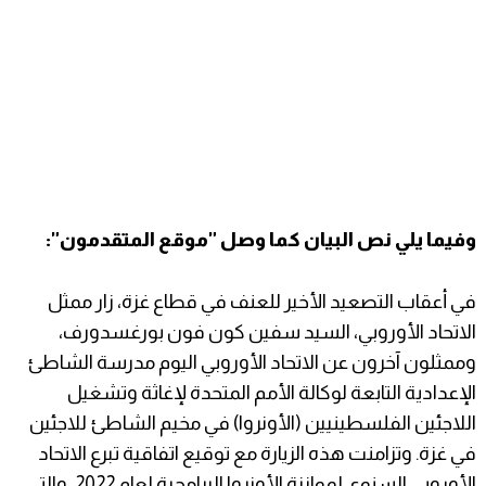
وفيما يلي نص البيان كما وصل "موقع المتقدمون":
في أعقاب التصعيد الأخير للعنف في قطاع غزة، زار ممثل
الاتحاد الأوروبي، السيد سفين كون فون بورغسدورف،
وممثلون آخرون عن الاتحاد الأوروبي اليوم مدرسة الشاطئ
الإعدادية التابعة لوكالة الأمم المتحدة لإغاثة وتشغيل
اللاجئين الفلسطينيين (الأونروا) في مخيم الشاطئ للاجئين
في غزة. وتزامنت هذه الزيارة مع توقيع اتفاقية تبرع الاتحاد
الأوروبي السنوي لموازنة الأونروا البرامجية لعام 2022، والتي