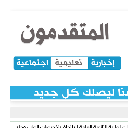
درات لطلبة الثانوية العامة للالتحاق بتخصصات الطب وطب