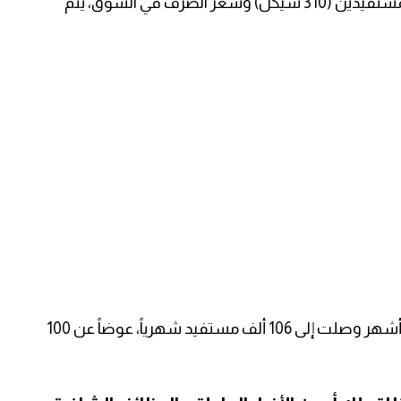
الاجتماعية أن الفارق بين المبلغ الذي يتم صرفه للمستفيدين (310 شيكل) وسعر الصرف في السوق، يتم
وأوضحت الوزارة؛ بأن أعداد المستفيدين منذ عدة أشهر وصلت إلى 106 ألف مستفيد شهرياً، عوضاً عن 100