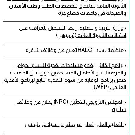
الثانوية العامة للالتحاق بتخصصات الطب وطب الأسنان
والصيدلة في جامعات قطاع غزة
وزارة التربية والتعليم: رابط التسجيل للمراقبة على
امتحانات الثانوية العامة (توجيهي)
منظمة HALO Trust تعلن عن وظائف شاغرة
برنامج الكاش يقدم مساعدات نقدية للنساء الحوامل
والمرضعات، والأطفال المستحقين دون سن الخامسة
ضمن برنامج الوقاية من سوء التغذية التابع لبرنامج الأغذية
العالمي (WFP)
المجلس النرويجي للاجئين (NRC) يعلن عن وظائف
شاغرة
التعليم العالي تعلن عن منح دراسية في تونس