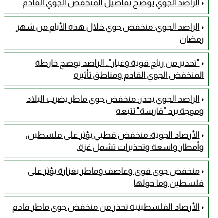
الراصد الجوي يوضح تفاصيل المنخفض الجوي القادم
الراصد الجوي: منخفض جوي خلال هذه الأيام من شهر
رمضان
"تحذير من رياح قوية وغبار".. الراصد يوضح خارطة
المنخفض الجوي القادم ومناطق تأثيره
الراصد الجوي يحذر: منخفض جوي ماطر يضرب البلاد
وموجة برد "قارسة" تتبعه
الأرصاد الجوية: منخفض قطبي يؤثر على فلسطين،
وأمطار واسعة وتحذيرات تشمل غزة.
منخفض جوي قوي وعاصف وماطر بغزارة يؤثر على
فلسطين وما حولها
الأرصاد الفلسطينية تحذر من منخفض جوي ماطر قادم