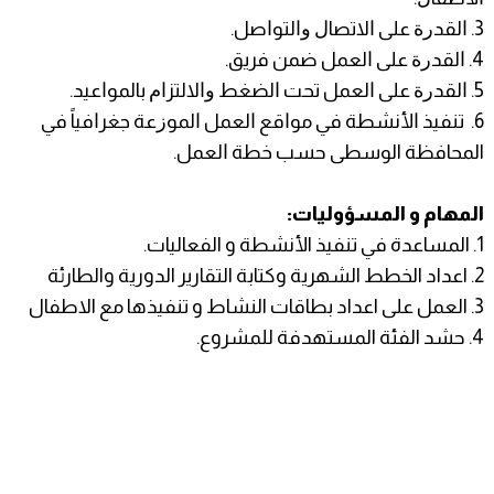
3. ﺍﻟﻘﺪﺭﺓ ﻋﻠﻰ ﺍﻻﺗﺼﺎﻝ ﻭﺍﻟﺘﻮﺍﺻﻞ.
4. ﺍﻟﻘﺪﺭﺓ ﻋﻠﻰ ﺍﻟﻌﻤﻞ ﺿﻤﻦ ﻓﺮﻳﻖ.
5. ﺍﻟﻘﺪﺭﺓ ﻋﻠﻰ ﺍﻟﻌﻤﻞ ﺗﺤﺖ ﺍﻟﻀﻐﻂ ﻭﺍﻻﻟﺘﺰﺍﻡ ﺑﺎﻟﻤﻮﺍﻋﻴﺪ.
6. ﺗﻨﻔﻴﺬ ﺍﻷﻧﺸﻄﺔ ﻓﻲ ﻣﻮﺍﻗﻊ ﺍﻟﻌﻤﻞ ﺍﻟﻤﻮﺯﻋﺔ ﺟﻐﺮﺍﻓﻴﺎً ﻓﻲ
المحافظة الوسطى ﺣﺴﺐ ﺧﻄﺔ ﺍﻟﻌﻤﻞ.
المهام و المسؤوليات:
1. المساعدة في تنفيذ الأنشطة و الفعاليات.
2. اعداد الخطط الشهرية وكتابة التقارير الدورية والطارئة
3. العمل على اعداد بطاقات النشاط و تنفيذها مع الاطفال
4. حشد الفئة المستهدفة للمشروع.