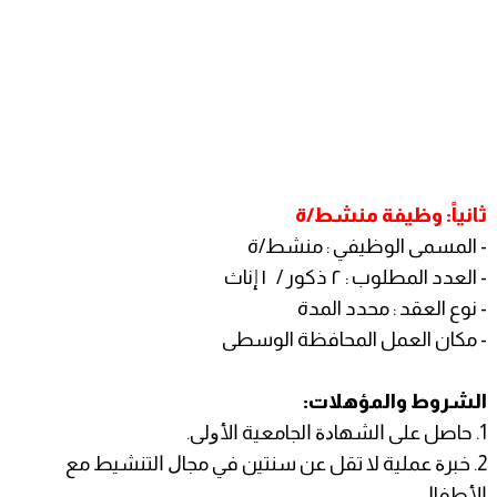
ثانياً: وظيفة منشط/ة
- المسمى الوظيفي : منشط/ة
- العدد المطلوب : ٢ ذكور / ١ إناث
- نوع العقد : محدد المدة
- مكان العمل المحافظة الوسطى
الشروط والمؤهلات:
1. ﺣﺎﺻﻞ ﻋﻠﻰ ﺍﻟﺸﻬﺎﺩﺓ ﺍﻟﺠﺎﻣﻌﻴﺔ ﺍﻷﻭﻟﻰ.
2. ﺧﺒﺮﺓ ﻋﻤﻠﻴﺔ ﻻ ﺗﻘﻞ ﻋﻦ ﺳﻨﺘﻴﻦ ﻓﻲ ﻣﺠﺎﻝ ﺍﻟﺘﻨﺸﻴﻂ ﻣﻊ
ﺍﻷﻃﻔﺎﻝ.