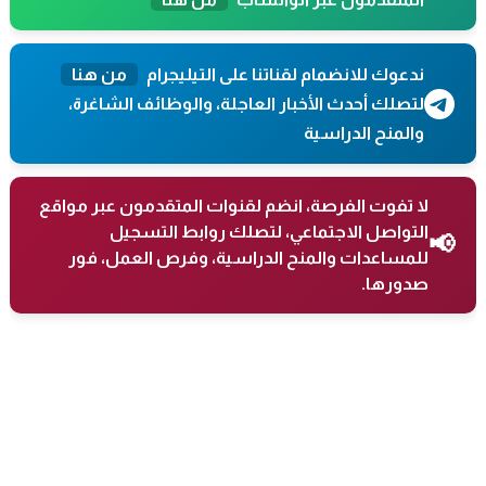
ندعوك للانضمام لقناتنا على التيليجرام
من هنا
لتصلك أحدث الأخبار العاجلة، والوظائف الشاغرة،
والمنح الدراسية
لا تفوت الفرصة، انضم لقنوات المتقدمون عبر مواقع
التواصل الاجتماعي، لتصلك روابط التسجيل
📢
للمساعدات والمنح الدراسية، وفرص العمل، فور
صدورها.