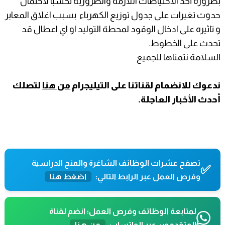
بضرورة أخذ الاحتياطات اللازمة والضرورية تحسباً لاحتمال
حدوث تغيرات على جدول توزيع الكهرباء بسبب اغلاق المعابر
و تاثيره على ادخال الوقود لمحطة التوليد او اي اعطال قد
تحدث على الخطوط.
السلامة نتمناها للجميع
ندعوك للانضمام لقناتنا على التيليجرام
من هنا
لتصلك
أحدث الأخبار العاجلة.
تصفح عشرات الوظائف الشاغرة والمنح الدراسية
✅
وفرص العمل عبر الرابط التالي:
اضغط هنا
لمتابعة الوظائف وفرص العمل؛ انضم لقناة
المتقدمون عبر الواتساب
من هنا