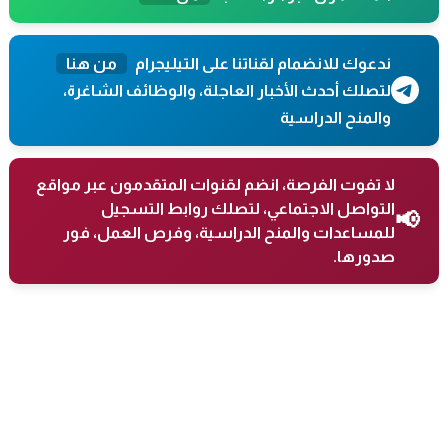
ندعوك للانضمام لقناتنا على التيليجرام
من هنا
لتصلك أحدث الأخبار العاجلة، والوظائف الشاغرة،
والمنح الدراسية
لا تفوت الفرصة، انضم لقنوات المتقدمون عبر مواقع
التواصل الاجتماعي، لتصلك روابط التسجيل
📢
للمساعدات والمنح الدراسية، وفرص العمل، فور
صدورها.