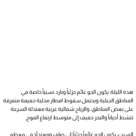
هذه الليلة: يكون الجو غائم جزئياً وبارد نسبياً خاصة في
المناطق الجبلية ويحتمل سقوط امطار محلية خفيفة متفرقة
على بعض المناطق، والرياح شمالية غربية معتدلة السرعة
تنشط أحياناً والبحر خفيف إلى متوسط ارتفاع الموج.
السبت: يكون الجو غائماً جزئياً إلى صافٍ ومعتدلاً في معظم