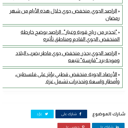
الراصد الجوي: منخفض جوي خلال هذه الأيام من شهر
رمضان
"تحذير من رياح قوية وغبار".. الراصد يوضح خارطة
المنخفض الجوي القادم ومناطق تأثيره
الراصد الجوي يحذر: منخفض جوي ماطر يضرب البلاد
وموجة برد "قارسة" تتبعه
الأرصاد الجوية: منخفض قطبي يؤثر على فلسطين،
وأمطار واسعة وتحذيرات تشمل غزة.
شارك الموضوع
شارك على
غرّد
شارك على
دبوس على