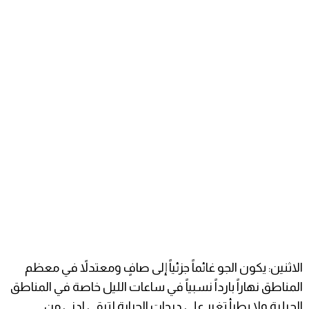
الاثنين: يكون الجو غائماً جزئياً إلى صافٍ ومعتدلاً في معظم
المناطق نهاراً بارداً نسبياً في ساعات الليل خاصة في المناطق
الجبلية ولا يطرأ تغير على درجات الحرارة لتبقى ادنى من