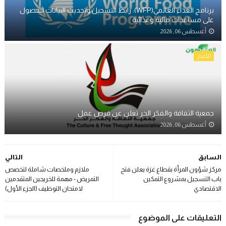
برنامج الغذاء العالمي(WFP): رابط التسجيل وتحديث البيانات للحصول
على مساعدات مالية وغذائية
أغسطس 06, 2026
الأخبار
جمعية الثقافة والفكر الحر تعلن عن فرص عمل
أغسطس 06, 2026
السابق
التالي
مركز شؤون المرأة بقطاع غزة يعلن فتح
ملازم وملخصات شاملة لتخصص
باب التسجيل بمشروع التمكين
التمريض - مهمة للخريجين المتقدمين
الاقتصادي
لامتحان التوظيف (الجزء الأول)
التعليقات على الموضوع