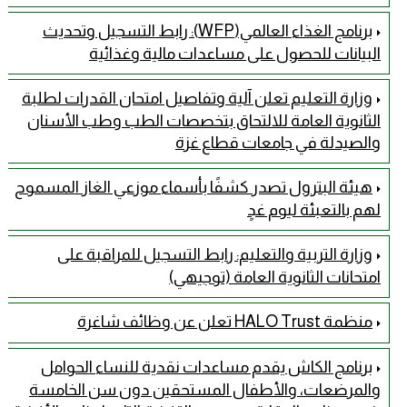
برنامج الغذاء العالمي(WFP): رابط التسجيل وتحديث
البيانات للحصول على مساعدات مالية وغذائية
وزارة التعليم تعلن آلية وتفاصيل امتحان القدرات لطلبة
الثانوية العامة للالتحاق بتخصصات الطب وطب الأسنان
والصيدلة في جامعات قطاع غزة
هيئة البترول تصدر كشفًا بأسماء موزعي الغاز المسموح
لهم بالتعبئة ليوم غدٍ
وزارة التربية والتعليم: رابط التسجيل للمراقبة على
امتحانات الثانوية العامة (توجيهي)
منظمة HALO Trust تعلن عن وظائف شاغرة
برنامج الكاش يقدم مساعدات نقدية للنساء الحوامل
والمرضعات، والأطفال المستحقين دون سن الخامسة