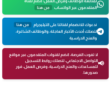
لمتابعة الوظائف وفرص العمل؛ انضم لقناة
المتقدمون عبر الواتساب
من هنا
ندعوك للانضمام لقناتنا على التيليجرام
من هنا
لتصلك أحدث الأخبار العاجلة، والوظائف الشاغرة،
والمنح الدراسية
لا تفوت الفرصة، انضم لقنوات المتقدمون عبر مواقع
التواصل الاجتماعي، لتصلك روابط التسجيل
📢
للمساعدات والمنح الدراسية، وفرص العمل، فور
صدورها.