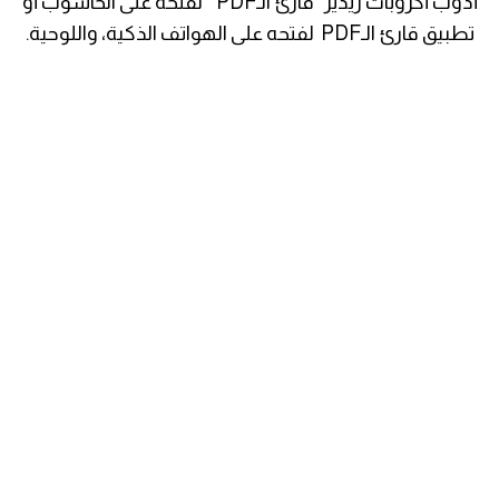
أدوب أكروبات ريدير "قارئ الـPDF " لفتحه على الحاسوب أو
تطبيق قارئ الـPDF لفتحه على الهواتف الذكية، واللوحية.