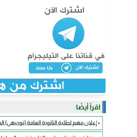
اقرأ أيضًا
إعلان مهم لطلبة الثانوية العامة (توجيهي) المسجلين ضم