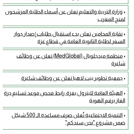
وزارة التربية والتعليم تعلن عن أسماء الطلبة المرشحون
لمنح المغرب
نقابة المحامين تعلن بدء استقبال طلبات إصدار جواز
السفر لطلبة الثانوية العامة في قطاع غزة
منظمة ميدجلوبال (MedGlobal) تعلن عن وظائف
شاغرة
جمعية تطوير بيت لاهيا تعلن عن وظائف شاغرة
الهيئة العامة للبترول بغزة: رابط فحص موعد تسليم جرة
الغاز برقم الهوية
التنمية الاجتماعية تُعلن صرف مساعدة الـ 500 شيكل
ضمن مشروع "نحن سندكم"