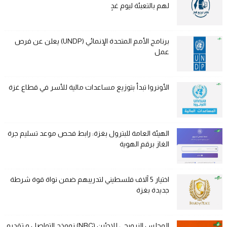
لهم بالتعبئة ليوم غدٍ
برنامج الأمم المتحدة الإنمائي (UNDP) يعلن عن فرص
عمل
الأونروا تبدأ بتوزيع مساعدات مالية للأسر في قطاع غزة
الهيئة العامة للبترول بغزة: رابط فحص موعد تسليم جرة
الغاز برقم الهوية
اختيار 5 آلاف فلسطيني لتدريبهم ضمن نواة قوة شرطة
جديدة بغزة
المجلس النرويجي للاجئين (NRC) نموذج التواصل و تقديم