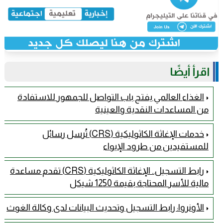
اقرأ أيضًا
الغذاء العالمي يفتح باب التواصل للجمهور للاستفادة
من المساعدات النقدية والعينية
خدمات الإغاثة الكاثوليكية (CRS) تُرسل رسائل
للمستفيدين من طرود الإيواء
رابط التسجيل.. الإغاثة الكاثوليكية (CRS) تقدم مساعدة
مالية للأسر المحتاجة بقيمة 1250 شيكل
الأونروا: رابط التسجيل وتحديث البيانات لدى وكالة الغوث